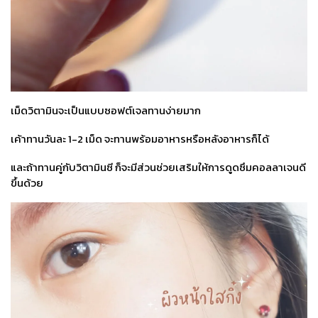
เม็ดวิตามินจะเป็นแบบซอฟต์เจลทานง่ายมาก
เค้าทานวันละ 1-2 เม็ด จะทานพร้อมอาหารหรือหลังอาหารก็ได้
และถ้าทานคู่กับวิตามินซี ก็จะมีส่วนช่วยเสริมให้การดูดซึมคอลลาเจนดี
ขึ้นด้วย