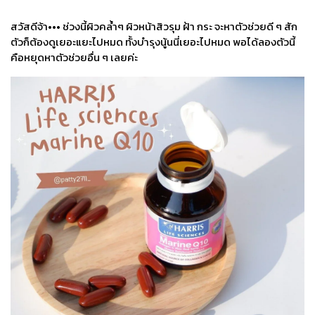
สวัสดีจ้า••• ช่วงนี้ผิวคล้ำๆ ผิวหน้าสิวรุม ฝ้า กระ จะหาตัวช่วยดี ๆ สัก
ตัวก็ต้องดูเยอะแยะไปหมด ทั้งบำรุงนู้นนี่เยอะไปหมด พอได้ลองตัวนี้
คือหยุดหาตัวช่วยอื่น ๆ เลยค่ะ